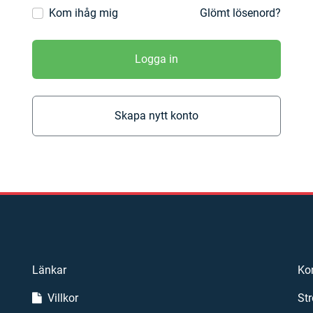
Kom ihåg mig
Glömt lösenord?
Logga in
Skapa nytt konto
Länkar
Ko
Villkor
Str